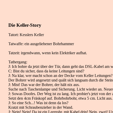
Die Keller-Story
Tatort: Kesslers Keller
Tatwaffe: ein ausgeliehener Bohrhammer
Tatzeit: irgendwann, wenn kein Elektriker aufhat.
Tathergang:
J: Ich bohre da jetzt über der Tür, dann geht das DSL-Kabel am
C: Bist du sicher, dass da keine Leitungen sind?
J: Na klar, wer macht schon an der Decke vom Keller Leitungen?
Der Bohrer wird angesetzt und quält sich langsam durch die Steine
J: Mist! Das war der Bohrer, der hält nix aus.
Suche nach Taschenlampe und Sicherung. Licht wieder an. Neues
J: Sowas Doofes. Der Weg ist zu lang. Ich probier's jetzt von der 
Setzt den 4cm Fräskopf auf. Bohrbohrbohr, etwa 5 cm. Licht aus.
J: So eine Sch...! Was ist denn da los?
Kratzt mit Schraubenzieher in der Wand.
J: Nein! Nein! Da ist ein Leerrohr, mit Kabel drin! Nein, zwei! U