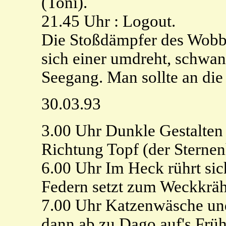
(Toni).
21.45 Uhr : Logout.
Die Stoßdämpfer des Wobbi's
sich einer umdreht, schwa
Seegang. Man sollte an die
30.03.93
3.00 Uhr Dunkle Gestalten
Richtung Topf (der Sternen
6.00 Uhr Im Heck rührt si
Federn setzt zum Weckkrähe
7.00 Uhr Katzenwäsche und
dann ab zu Dago auf's Frü