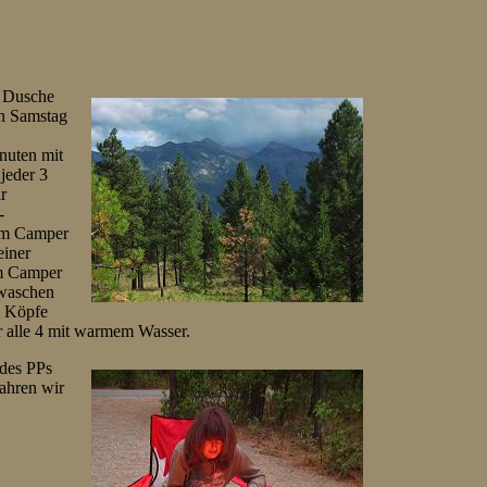
e Dusche
en Samstag
inuten mit
jeder 3
r
-
 am Camper
einer
am Camper
 waschen
e Köpfe
r alle 4 mit warmem Wasser.
 des PPs
ahren wir