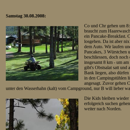
Samstag 30.08.2008:
Co und Chr gehen um 8:00
braucht zum Haarewasche
ein Pancake-Breakfast. Co
losgehen. Da ist aber ni
dem Auto. Wir laufen und
Pancakes, 3 Würstchen u
beschliessen, doch noch 
insgesamt 8 km - um am 
gibt's Obstsalat satt und 
Bank liegen, also dürfe
in den Campingstühlen l
angesagt. Zuvor gehen 
unter den Wasserhahn (kalt) vom Campground, nur B will lieber w
Die Kids bleiben wieder
erfolgreich suchen gehe
weiter nach Norden.