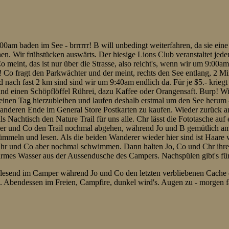
am baden im See - brrrrrr! B will unbedingt weiterfahren, da sie ein
n. Wir frühstücken auswärts. Der hiesige Lions Club veranstaltet jed
 meint, das ist nur über die Strasse, also reicht's, wenn wir um 9:00am
x! Co fragt den Parkwächter und der meint, rechts den See entlang, 2 M
 nach fast 2 km sind sind wir um 9:40am endlich da. Für je $5.- kriegt 
nd einen Schöpflöffel Rührei, dazu Kaffee oder Orangensaft. Burp! Wi
einen Tag hierzubleiben und laufen deshalb erstmal um den See herum 
anderen Ende im General Store Postkarten zu kaufen. Wieder zurück
als Nachtisch den Nature Trail für uns alle. Chr lässt die Fototasche auf 
n er und Co den Trail nochmal abgehen, während Jo und B gemütlich 
ümmeln und lesen. Als die beiden Wanderer wieder hier sind ist Haare
Chr und Co aber nochmal schwimmen. Dann halten Jo, Co und Chr ihr
armes Wasser aus der Aussendusche des Campers. Nachspülen gibt's fü
 lesend im Camper während Jo und Co den letzten verbliebenen Cache
n. Abendessen im Freien, Campfire, dunkel wird's. Augen zu - morgen f